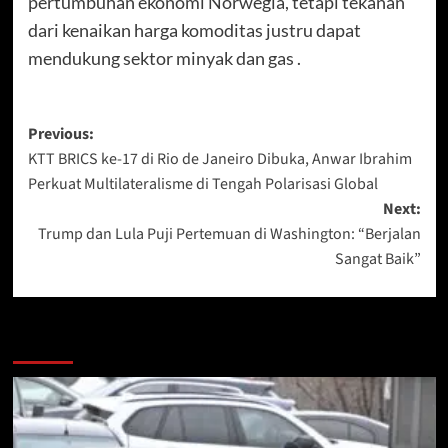
pertumbuhan ekonomi Norwegia, tetapi tekanan
dari kenaikan harga komoditas justru dapat
mendukung sektor minyak dan gas .
Post
Previous:
KTT BRICS ke-17 di Rio de Janeiro Dibuka, Anwar Ibrahim
navigation
Perkuat Multilateralisme di Tengah Polarisasi Global
Next:
Trump dan Lula Puji Pertemuan di Washington: “Berjalan
Sangat Baik”
More Stories