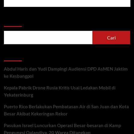
Cari
Cari
Recent Posts
Abdul Haris dan Yudi Dampingi Audiensi DPD AsMEN Jaktim
ke Kesbangpol
Kepala Pabrik Drone Rusia Kritis Usai Ledakan Mobil di
Yekaterinburg
Puerto Rico Berlakukan Pembatasan Air di San Juan dan Kota
Besar Akibat Kekeringan Rekor
Pasukan Israel Luncurkan Operasi Besar-besaran di Kamp
Pengungsi Qalandiya, 20 Warga Ditangkap