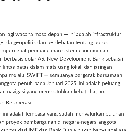
an lagi wacana masa depan — ini adalah infrastruktur
agenda geopolitik dan perdebatan tentang poros
empercepat pembangunan sistem ekonomi dan
nan berbasis dolar AS. New Development Bank sebagai
intas batas dalam mata uang lokal, dan jaringan
anpa melalui SWIFT — semuanya bergerak bersamaan.
anggota penuh pada Januari 2025, ini adalah peluang
gan navigasi yang membutuhkan kehati-hatian.
ah Beroperasi
ini adalah lembaga yang sudah menyalurkan puluhan
 dan proyek pembangunan di negara-negara anggota
annya dari IMF dan Bank Dunia bukan hanya soal asal