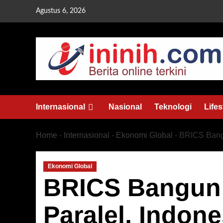
Skip
Agustus 6, 2026
to
content
Internasional
Nasional
Teknologi
Lifes
Home
-
Internasional
-
Ekonomi Global
-
BRICS Bangu
Ekonomi Global
BRICS Bangun
Paralel, Indone