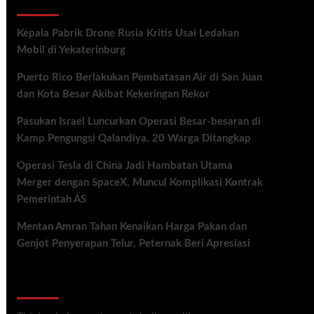
Recent Posts
Kepala Pabrik Drone Rusia Kritis Usai Ledakan
Mobil di Yekaterinburg
Puerto Rico Berlakukan Pembatasan Air di San Juan
dan Kota Besar Akibat Kekeringan Rekor
Pasukan Israel Luncurkan Operasi Besar-besaran di
Kamp Pengungsi Qalandiya, 20 Warga Ditangkap
Operasi Tesla di China Jadi Hambatan Utama
Merger dengan SpaceX, Muncul Komplikasi Kontrak
Pemerintah AS
Mentan Amran Tahan Kenaikan Harga Pakan dan
Genjot Penyerapan Telur, Peternak Beri Apresiasi
Recent Comments