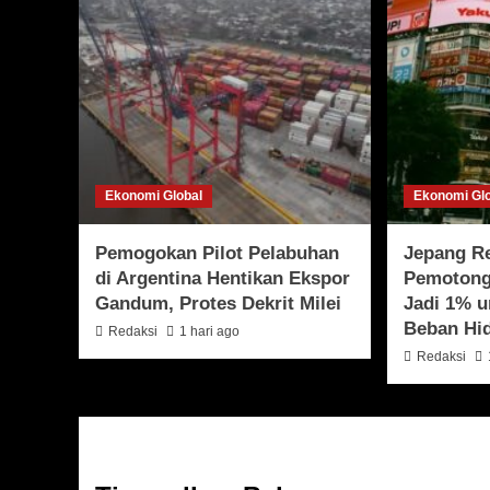
Ekonomi Global
Ekonomi Gl
Pemogokan Pilot Pelabuhan
Jepang R
di Argentina Hentikan Ekspor
Pemotong
Gandum, Protes Dekrit Milei
Jadi 1% 
Beban Hi
Redaksi
1 hari ago
Redaksi