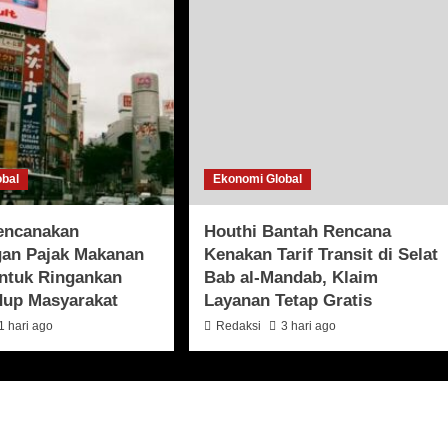
obal
Ekonomi Global
encanakan
Houthi Bantah Rencana
an Pajak Makanan
Kenakan Tarif Transit di Selat
untuk Ringankan
Bab al-Mandab, Klaim
dup Masyarakat
Layanan Tetap Gratis
1 hari ago
Redaksi
3 hari ago