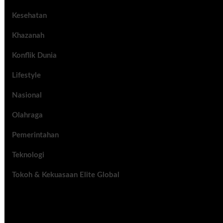
Kesehatan
Khazanah
Konflik Dunia
Lifestyle
Nasional
Olahraga
Pemerintahan
Teknologi
Tokoh & Kekuasaan Elite Global