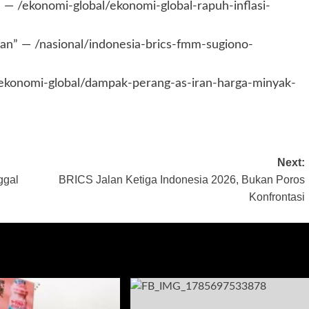
” — /ekonomi-global/ekonomi-global-rapuh-inflasi-
n” — /nasional/indonesia-brics-fmm-sugiono-
 /ekonomi-global/dampak-perang-as-iran-harga-minyak-
Next:
ggal
BRICS Jalan Ketiga Indonesia 2026, Bukan Poros
Konfrontasi