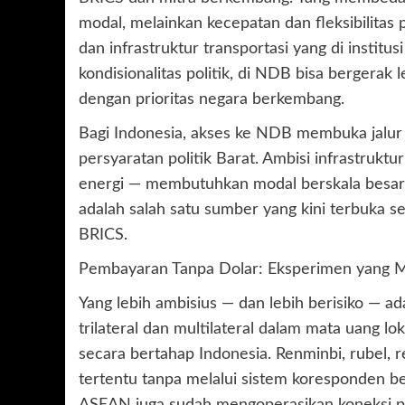
modal, melainkan kecepatan dan fleksibilitas p
dan infrastruktur transportasi yang di instit
kondisionalitas politik, di NDB bisa bergerak
dengan prioritas negara berkembang.
Bagi Indonesia, akses ke NDB membuka jalur
persyaratan politik Barat. Ambisi infrastruktur
energi — membutuhkan modal berskala besar 
adalah salah satu sumber yang kini terbuka s
BRICS.
Pembayaran Tanpa Dolar: Eksperimen yang 
Yang lebih ambisius — dan lebih berisiko — 
trilateral dan multilateral dalam mata uang loka
secara bertahap Indonesia. Renminbi, rubel, re
tertentu tanpa melalui sistem koresponden b
ASEAN juga sudah mengoperasikan koneksi pem