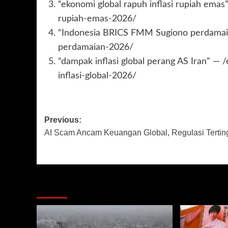
“ekonomi global rapuh inflasi rupiah emas
rupiah-emas-2026/
“Indonesia BRICS FMM Sugiono perdamaia
perdamaian-2026/
“dampak inflasi global perang AS Iran” —
inflasi-global-2026/
Post
Previous:
AI Scam Ancam Keuangan Global, Regulasi Tertin
navigation
More Stories