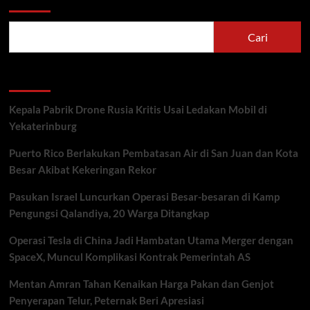
Cari
Recent Posts
Kepala Pabrik Drone Rusia Kritis Usai Ledakan Mobil di
Yekaterinburg
Puerto Rico Berlakukan Pembatasan Air di San Juan dan Kota
Besar Akibat Kekeringan Rekor
Pasukan Israel Luncurkan Operasi Besar-besaran di Kamp
Pengungsi Qalandiya, 20 Warga Ditangkap
Operasi Tesla di China Jadi Hambatan Utama Merger dengan
SpaceX, Muncul Komplikasi Kontrak Pemerintah AS
Mentan Amran Tahan Kenaikan Harga Pakan dan Genjot
Penyerapan Telur, Peternak Beri Apresiasi