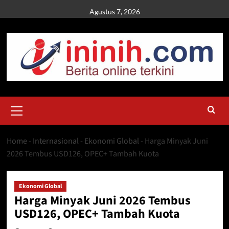
Skip
Agustus 7, 2026
to
content
Primary
Menu
Home
-
Internasional
-
Ekonomi Global
-
Harga Minyak Juni
2026 Tembus USD126, OPEC+ Tambah Kuota
Ekonomi Global
Harga Minyak Juni 2026 Tembus
USD126, OPEC+ Tambah Kuota