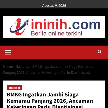
Skip
Agustus 9, 2026
to
content
Primary
Menu
Home
-
Nasional
-
BMKG Ingatkan Jambi Siaga Kemarau
Panjang 2026, Ancaman Kekeringan Perlu Diantisipasi
Nasional
BMKG Ingatkan Jambi Siaga
Kemarau Panjang 2026, Ancaman
Kekeringan Perlu Diantisipasi