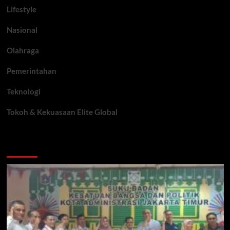
Lifestyle
Nasional
Olahraga
Pemerintahan
Teknologi
Tokoh & Kekuasaan Elite Global
You may have missed