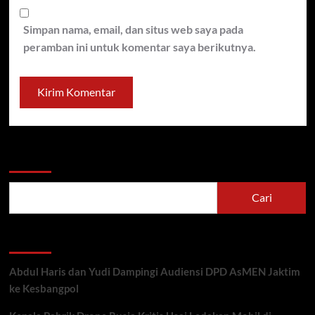
Simpan nama, email, dan situs web saya pada
peramban ini untuk komentar saya berikutnya.
Cari
Cari
Recent Posts
Abdul Haris dan Yudi Dampingi Audiensi DPD AsMEN Jaktim
ke Kesbangpol