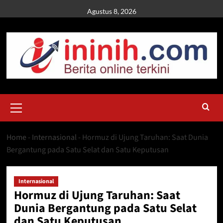
Skip
Agustus 8, 2026
to
content
Primary
Menu
Home
-
Internasional
-
Hormuz di Ujung Taruhan: Saat Dunia
Bergantung pada Satu Selat dan Satu Keputusan
Internasional
Hormuz di Ujung Taruhan: Saat
Dunia Bergantung pada Satu Selat
dan Satu Keputusan