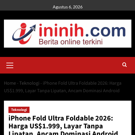
Skip
Agustus 6, 2026
to
content
Primary
Menu
Home
-
Teknologi
-
iPhone Fold Ultra Foldable 2026: Harga
US$1.999, Layar Tanpa Lipatan, Ancam Dominasi Android
Teknologi
iPhone Fold Ultra Foldable 2026:
Harga US$1.999, Layar Tanpa
Lipatan, Ancam Dominasi Android