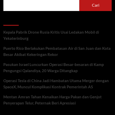
Cari
Recent Posts
Kepala Pabrik Drone Rusia Kritis Usai Ledakan Mobil di
Yekaterinburg
Puerto Rico Berlakukan Pembatasan Air di San Juan dan Kota
Besar Akibat Kekeringan Rekor
Pasukan Israel Luncurkan Operasi Besar-besaran di Kamp
Pengungsi Qalandiya, 20 Warga Ditangkap
Operasi Tesla di China Jadi Hambatan Utama Merger dengan
SpaceX, Muncul Komplikasi Kontrak Pemerintah AS
Mentan Amran Tahan Kenaikan Harga Pakan dan Genjot
Penyerapan Telur, Peternak Beri Apresiasi