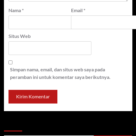
Nama
*
Email
*
Situs Web
Simpan nama, email, dan situs web saya pada
peramban ini untuk komentar saya berikutnya.
Cari