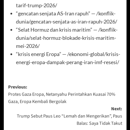
tarif-trump-2026/
“gencatan senjata AS-Iran rapuh” — /konflik-
dunia/gencatan-senjata-as-iran-rapuh-2026/
“Selat Hormuz dan krisis maritim” — /konflik-
dunia/selat-hormuz-blokade-krisis-maritim-
mei-2026/
“krisis energi Eropa” — /ekonomi-global/krisis-
energi-eropa-dampak-perang-iran-imf-resesi/
Post
Previous:
Protes Gaza Eropa, Netanyahu Perintahkan Kuasai 70%
navigation
Gaza, Eropa Kembali Bergolak
Next:
Trump Sebut Paus Leo “Lemah dan Mengerikan”, Paus
Balas: Saya Tidak Takut