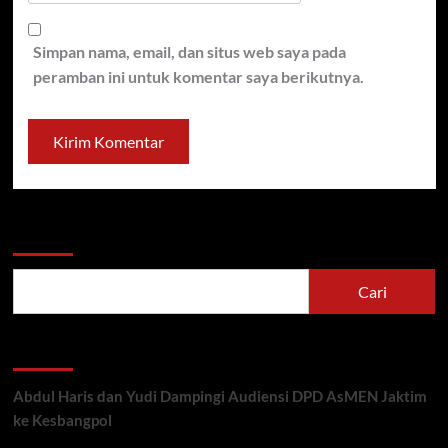
Simpan nama, email, dan situs web saya pada
peramban ini untuk komentar saya berikutnya.
Cari
Cari
Recent Posts
Abdul Haris dan Yudi Dampingi Audiensi DPD AsMEN Jaktim
ke Kesbangpol