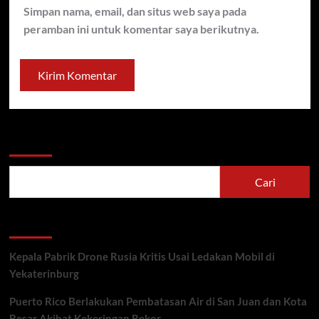
Simpan nama, email, dan situs web saya pada
peramban ini untuk komentar saya berikutnya.
Cari
Cari
Recent Posts
Kepala Pabrik Drone Rusia Kritis Usai Ledakan Mobil di
Yekaterinburg
Puerto Rico Berlakukan Pembatasan Air di San Juan dan Kota
Besar Akibat Kekeringan Rekor