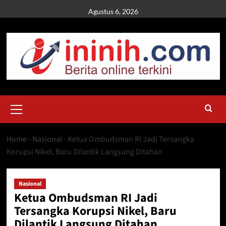
Skip
Agustus 6, 2026
to
content
Primary
Menu
Home
-
Nasional
-
Ketua Ombudsman RI Jadi Tersangka
Korupsi Nikel, Baru Dilantik Langsung Ditahan
Nasional
Ketua Ombudsman RI Jadi
Tersangka Korupsi Nikel, Baru
Dilantik Langsung Ditahan